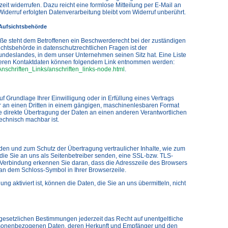
rzeit widerrufen. Dazu reicht eine formlose Mitteilung per E-Mail an
iderruf erfolgten Datenverarbeitung bleibt vom Widerruf unberührt.
Aufsichtsbehörde
töße steht dem Betroffenen ein Beschwerderecht bei der zuständigen
chtsbehörde in datenschutzrechtlichen Fragen ist der
ndeslandes, in dem unser Unternehmen seinen Sitz hat. Eine Liste
deren Kontaktdaten können folgendem Link entnommen werden:
Anschriften_Links/anschriften_links-node.html
.
f Grundlage Ihrer Einwilligung oder in Erfüllung eines Vertrags
er an einen Dritten in einem gängigen, maschinenlesbaren Format
e direkte Übertragung der Daten an einen anderen Verantwortlichen
technisch machbar ist.
nden und zum Schutz der Übertragung vertraulicher Inhalte, wie zum
die Sie an uns als Seitenbetreiber senden, eine SSL-bzw. TLS-
 Verbindung erkennen Sie daran, dass die Adresszeile des Browsers
nd an dem Schloss-Symbol in Ihrer Browserzeile.
g aktiviert ist, können die Daten, die Sie an uns übermitteln, nicht
esetzlichen Bestimmungen jederzeit das Recht auf unentgeltliche
ersonenbezogenen Daten, deren Herkunft und Empfänger und den