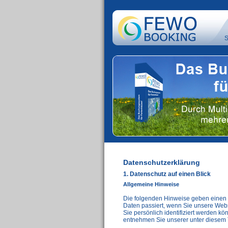
S
Datenschutzerklärung
1. Datenschutz auf einen Blick
Allgemeine Hinweise
Die folgenden Hinweise geben einen 
Daten passiert, wenn Sie unsere Web
Sie persönlich identifiziert werden 
entnehmen Sie unserer unter diesem 