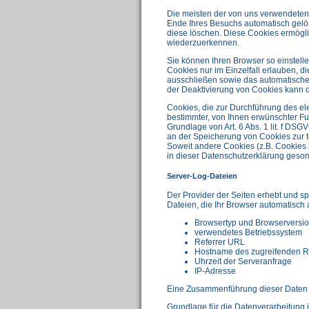
Die meisten der von uns verwendeten
Ende Ihres Besuchs automatisch gelös
diese löschen. Diese Cookies ermögl
wiederzuerkennen.
Sie können Ihren Browser so einstell
Cookies nur im Einzelfall erlauben, d
ausschließen sowie das automatische
der Deaktivierung von Cookies kann di
Cookies, die zur Durchführung des el
bestimmter, von Ihnen erwünschter Fun
Grundlage von Art. 6 Abs. 1 lit. f DSG
an der Speicherung von Cookies zur te
Soweit andere Cookies (z.B. Cookies 
in dieser Datenschutzerklärung geson
Server-Log-Dateien
Der Provider der Seiten erhebt und s
Dateien, die Ihr Browser automatisch a
Browsertyp und Browserversi
verwendetes Betriebssystem
Referrer URL
Hostname des zugreifenden 
Uhrzeit der Serveranfrage
IP-Adresse
Eine Zusammenführung dieser Daten 
Grundlage für die Datenverarbeitung is