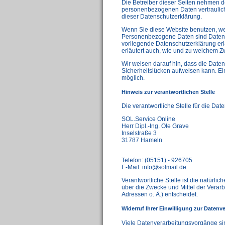
Die Betreiber dieser Seiten nehmen d
personenbezogenen Daten vertraulich
dieser Datenschutzerklärung.
Wenn Sie diese Website benutzen, w
Personenbezogene Daten sind Daten, m
vorliegende Datenschutzerklärung erlä
erläutert auch, wie und zu welchem Z
Wir weisen darauf hin, dass die Daten
Sicherheitslücken aufweisen kann. Ein 
möglich.
Hinweis zur verantwortlichen Stelle
Die verantwortliche Stelle für die Dat
SOL.Service Online
Herr Dipl.-Ing. Ole Grave
Inselstraße 3
31787 Hameln
Telefon: (05151) - 926705
E-Mail: info@solmail.de
Verantwortliche Stelle ist die natürli
über die Zwecke und Mittel der Vera
Adressen o. Ä.) entscheidet.
Widerruf Ihrer Einwilligung zur Datenv
Viele Datenverarbeitungsvorgänge sin