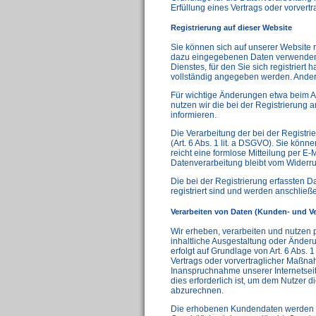
Erfüllung eines Vertrags oder vorvert
Registrierung auf dieser Website
Sie können sich auf unserer Website r
dazu eingegebenen Daten verwenden 
Dienstes, für den Sie sich registrier
vollständig angegeben werden. Andere
Für wichtige Änderungen etwa beim 
nutzen wir die bei der Registrierun
informieren.
Die Verarbeitung der bei der Registri
(Art. 6 Abs. 1 lit. a DSGVO). Sie könn
reicht eine formlose Mitteilung per E-
Datenverarbeitung bleibt vom Widerru
Die bei der Registrierung erfassten 
registriert sind und werden anschließ
Verarbeiten von Daten (Kunden- und Ve
Wir erheben, verarbeiten und nutzen 
inhaltliche Ausgestaltung oder Änderu
erfolgt auf Grundlage von Art. 6 Abs. 
Vertrags oder vorvertraglicher Maßn
Inanspruchnahme unserer Internetseit
dies erforderlich ist, um dem Nutzer
abzurechnen.
Die erhobenen Kundendaten werden n