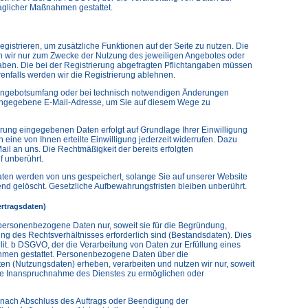
raglicher Maßnahmen gestattet.
egistrieren, um zusätzliche Funktionen auf der Seite zu nutzen. Die
wir nur zum Zwecke der Nutzung des jeweiligen Angebotes oder
t haben. Die bei der Registrierung abgefragten Pflichtangaben müssen
nfalls werden wir die Registrierung ablehnen.
Angebotsumfang oder bei technisch notwendigen Änderungen
g angegebene E-Mail-Adresse, um Sie auf diesem Wege zu
erung eingegebenen Daten erfolgt auf Grundlage Ihrer Einwilligung
en eine von Ihnen erteilte Einwilligung jederzeit widerrufen. Dazu
Mail an uns. Die Rechtmäßigkeit der bereits erfolgten
f unberührt.
Daten werden von uns gespeichert, solange Sie auf unserer Website
end gelöscht. Gesetzliche Aufbewahrungsfristen bleiben unberührt.
rtragsdaten)
personenbezogene Daten nur, soweit sie für die Begründung,
ng des Rechtsverhältnisses erforderlich sind (Bestandsdaten). Dies
1 lit. b DSGVO, der die Verarbeitung von Daten zur Erfüllung eines
ahmen gestattet. Personenbezogene Daten über die
en (Nutzungsdaten) erheben, verarbeiten und nutzen wir nur, soweit
 die Inanspruchnahme des Dienstes zu ermöglichen oder
ach Abschluss des Auftrags oder Beendigung der