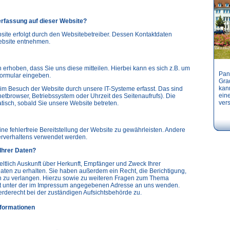
nerfassung auf dieser Website?
site erfolgt durch den Websitebetreiber. Dessen Kontaktdaten
ebsite entnehmen.
erhoben, dass Sie uns diese mitteilen. Hierbei kann es sich z.B. um
Pan
formular eingeben.
Gra
kann
m Besuch der Website durch unsere IT-Systeme erfasst. Das sind
ein
netbrowser, Betriebssystem oder Uhrzeit des Seitenaufrufs). Die
vers
tisch, sobald Sie unsere Website betreten.
ine fehlerfreie Bereitstellung der Website zu gewährleisten. Andere
erverhaltens verwendet werden.
Ihrer Daten?
ltlich Auskunft über Herkunft, Empfänger und Zweck Ihrer
en zu erhalten. Sie haben außerdem ein Recht, die Berichtigung,
 zu verlangen. Hierzu sowie zu weiteren Fragen zum Thema
it unter der im Impressum angegebenen Adresse an uns wenden.
rderecht bei der zuständigen Aufsichtsbehörde zu.
nformationen