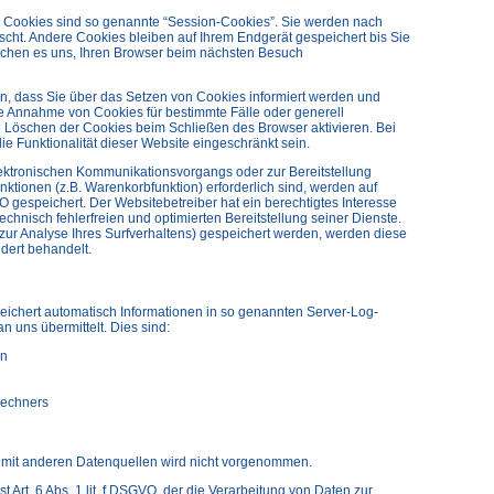
 Cookies sind so genannte “Session-Cookies”. Sie werden nach
cht. Andere Cookies bleiben auf Ihrem Endgerät gespeichert bis Sie
ichen es uns, Ihren Browser beim nächsten Besuch
en, dass Sie über das Setzen von Cookies informiert werden und
ie Annahme von Cookies für bestimmte Fälle oder generell
 Löschen der Cookies beim Schließen des Browser aktivieren. Bei
e Funktionalität dieser Website eingeschränkt sein.
ektronischen Kommunikationsvorgangs oder zur Bereitstellung
ktionen (z.B. Warenkorbfunktion) erforderlich sind, werden auf
VO gespeichert. Der Websitebetreiber hat ein berechtigtes Interesse
chnisch fehlerfreien und optimierten Bereitstellung seiner Dienste.
zur Analyse Ihres Surfverhaltens) gespeichert werden, werden diese
dert behandelt.
peichert automatisch Informationen in so genannten Server-Log-
n uns übermittelt. Dies sind:
on
Rechners
mit anderen Datenquellen wird nicht vorgenommen.
t Art. 6 Abs. 1 lit. f DSGVO, der die Verarbeitung von Daten zur