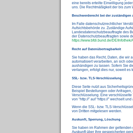
eine bereits erteilte Einwilligung jede
uns. Die Rechtmäßigkeit der bis zum W
Beschwerderecht bei der zuständigen 
Im Falle datenschutzrechtlicher Vers
Aufsichtsbehörde zu. Zuständige Aufsi
Landesdatenschutzbeauftragte des Bu
der Datenschutzbeauftragten sowie 
https://www.bfdi.bund.de/DE/Infothek/
Recht auf Datenübertragbarkeit
Sie haben das Recht, Daten, die wir au
automatisiert verarbeiten, an sich od
aushändigen zu lassen. Sofern Sie di
verlangen, erfolgt dies nur, soweit es 
SSL- bzw. TLS-Verschlüsselung
Diese Seite nutzt aus Sicherheitsgrü
Beispiel Bestellungen oder Anfragen, 
Verschlüsselung. Eine verschlüsselte
von “http://” auf “https://” wechselt u
Wenn die SSL- bzw. TLS-Verschlüsselun
von Dritten mitgelesen werden.
Auskunft, Sperrung, Löschung
Sie haben im Rahmen der geltenden g
Auskunft über Ihre gespeicherten p