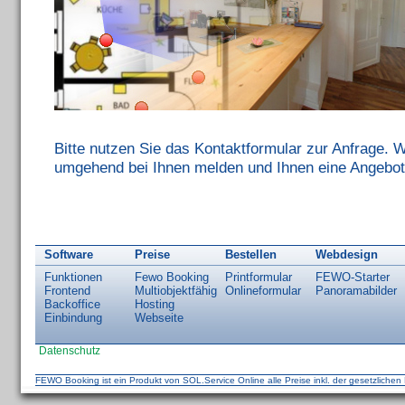
Bitte nutzen Sie das Kontaktformular zur Anfrage. 
umgehend bei Ihnen melden und Ihnen eine Angebot 
Software
Preise
Bestellen
Webdesign
Funktionen
Fewo Booking
Printformular
FEWO-Starter
Frontend
Multiobjektfähig
Onlineformular
Panoramabilder
Backoffice
Hosting
Einbindung
Webseite
Datenschutz
FEWO Booking ist ein Produkt von
SOL.Service Online
alle Preise inkl. der gesetzlich