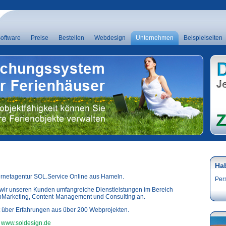
oftware
Preise
Bestellen
Webdesign
Unternehmen
Beispielseiten
Ha
ernetagentur SOL.Service Online aus Hameln.
Per
en wir unseren Kunden umfangreiche Dienstleistungen im Bereich
Marketing, Content-Management und Consulting an.
t über Erfahrungen aus über 200 Webprojekten.
r
www.soldesign.de