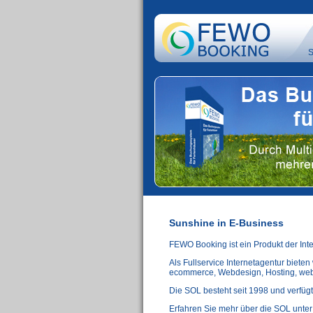
S
Sunshine in E-Business
FEWO Booking ist ein Produkt der Int
Als Fullservice Internetagentur biet
ecommerce, Webdesign, Hosting, web
Die SOL besteht seit 1998 und verfüg
Erfahren Sie mehr über die SOL unte