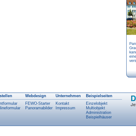
Pan
Gra
kann
ein
vers
stellen
Webdesign
Unternehmen
Beispielseiten
ntformular
FEWO-Starter
Kontakt
Einzelobjekt
lineformular
Panoramabilder
Impressum
Multiobjekt
Administration
Beispielhäuser