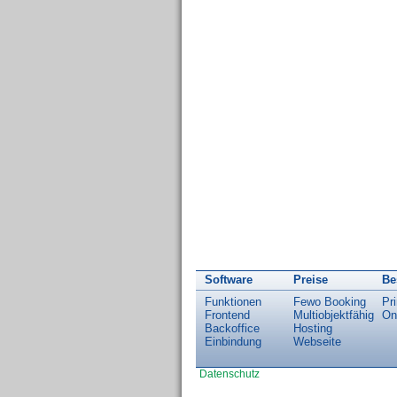
Software
Preise
Be
Funktionen
Fewo Booking
Pri
Frontend
Multiobjektfähig
On
Backoffice
Hosting
Einbindung
Webseite
Datenschutz