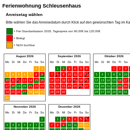
Ferienwohnung Schleusenhaus
Anreisetag wählen
Bitte wählen Sie das Anreisedatum durch Klick auf den gewünschten Tag im Ka
= Frei Standardsaison 2026, Tagespreis von 90,00€ bis 120,00€
= Belegt
= Nicht buchbar
August 2026
September 2026
Oktober 2026
Mo
Di
Mi
Do
Fr
Sa
So
Mo
Di
Mi
Do
Fr
Sa
So
Mo
Di
Mi
Do
Fr
Sa
1
2
1
2
3
4
5
6
1
2
3
3
4
5
6
7
8
9
7
8
9
10
11
12
13
5
6
7
8
9
10
10
11
12
13
14
15
16
14
15
16
17
18
19
20
12
13
14
15
16
17
17
18
19
20
21
22
23
21
22
23
24
25
26
27
19
20
21
22
23
24
24
25
26
27
28
29
30
28
29
30
26
27
28
29
30
31
31
November 2026
Dezember 2026
Mo
Di
Mi
Do
Fr
Sa
So
Mo
Di
Mi
Do
Fr
Sa
So
1
1
2
3
4
5
6
2
3
4
5
6
7
8
7
8
9
10
11
12
13