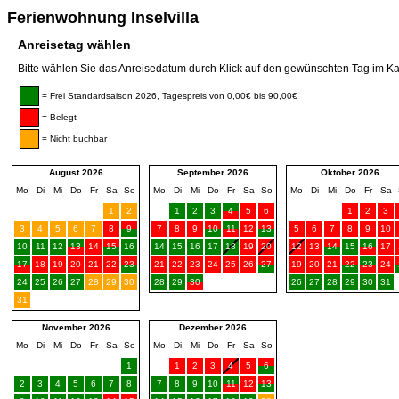
Ferienwohnung Inselvilla
Anreisetag wählen
Bitte wählen Sie das Anreisedatum durch Klick auf den gewünschten Tag im Ka
= Frei Standardsaison 2026, Tagespreis von 0,00€ bis 90,00€
= Belegt
= Nicht buchbar
August 2026
September 2026
Oktober 2026
Mo
Di
Mi
Do
Fr
Sa
So
Mo
Di
Mi
Do
Fr
Sa
So
Mo
Di
Mi
Do
Fr
Sa
1
2
1
2
3
4
5
6
1
2
3
3
4
5
6
7
8
9
7
8
9
10
11
12
13
5
6
7
8
9
10
10
11
12
13
14
15
16
14
15
16
17
18
19
20
12
13
14
15
16
17
17
18
19
20
21
22
23
21
22
23
24
25
26
27
19
20
21
22
23
24
24
25
26
27
28
29
30
28
29
30
26
27
28
29
30
31
31
November 2026
Dezember 2026
Mo
Di
Mi
Do
Fr
Sa
So
Mo
Di
Mi
Do
Fr
Sa
So
1
1
2
3
4
5
6
2
3
4
5
6
7
8
7
8
9
10
11
12
13